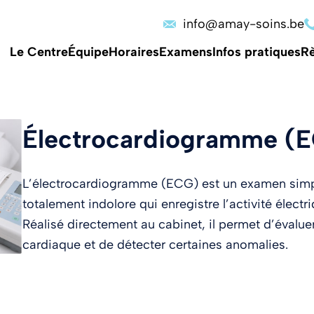
info@amay-soins.be
Le Centre
Équipe
Horaires
Examens
Infos pratiques
Rè
Électrocardiogramme (
L’électrocardiogramme (ECG) est un examen simpl
totalement indolore qui enregistre l’activité élect
Réalisé directement au cabinet, il permet d’évalue
cardiaque et de détecter certaines anomalies.