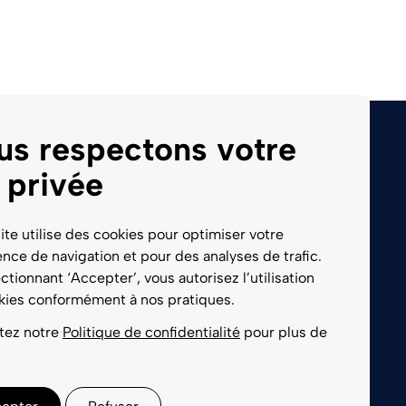
us respectons votre
Lundi
08h00 - 18h00
 privée
Mardi
08h00 - 18h00
Mercredi
08h00 - 18h00
Jeudi
08h00 - 18h00
ite utilise des cookies pour optimiser votre
Vendredi
08h00 - 18h00
nce de navigation et pour des analyses de trafic.
Samedi
Service de garde 1733
ctionnant ‘Accepter’, vous autorisez l’utilisation
Dimanche
Service de garde 1733
ance
kies conformément à nos pratiques.
tez notre
Politique de confidentialité
pour plus de
.