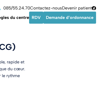
085/55.24.70
Contactez-nous
Devenir patient
Logo F
gles du centre
RDV
Demande d’ordonnance
ECG)
e, rapide et
rique du cœur.
r le rythme