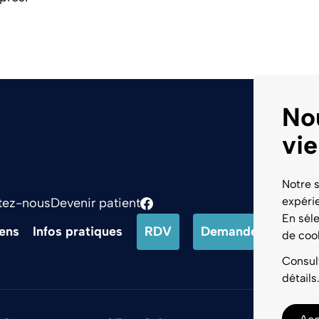
No
vie
Notre s
expérie
tez-nous
Devenir patient
Logo Facebook
En séle
ens
Infos pratiques
RDV
Demande d’ordonn
de coo
Consul
détails