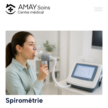
Ouvrir/f
Logo Amay Soins
Spirométrie