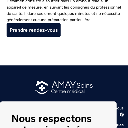
L’examen consiste à souffler dans un embout relié à un
appareil de mesure, en suivant les consignes du professionnel
de santé. Il dure seulement quelques minutes et ne nécessite
généralement aucune préparation particulière.
Prendre rendez-vous
info@amay-soins.be
085/55.24.70
Contactez-nous
Devenir patient
Nous respectons
Logo
Le centre
Équipe
Heures d’ouverture
Examens
Infos pratiques